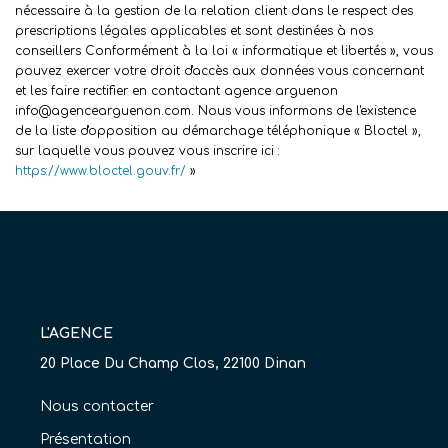
nécessaire à la gestion de la relation client dans le respect des
prescriptions légales applicables et sont destinées à nos
conseillers Conformément à la loi « informatique et libertés », vous
pouvez exercer votre droit d'accès aux données vous concernant
et les faire rectifier en contactant agence arguenon
info@agencearguenon.com. Nous vous informons de l'existence
de la liste d'opposition au démarchage téléphonique « Bloctel »,
sur laquelle vous pouvez vous inscrire ici :
https://www.bloctel.gouv.fr/
»
L'AGENCE
20 Place Du Champ Clos, 22100 Dinan
Nous contacter
Présentation