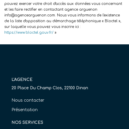
pouvez exercer votre droit d'accès aux données vous concernant
et les faire rectifier en contactant agence arguenon
info@agencearguenon.com. Nous vous informons de l'existence
de la liste d'opposition au démarchage téléphonique « Bloctel »,
sur laquelle vous pouvez vous inscrire ici :
https://www.bloctel.gouv.fr/
»
L'AGENCE
20 Place Du Champ Clos, 22100 Dinan
Nous contacter
Présentation
NOS SERVICES