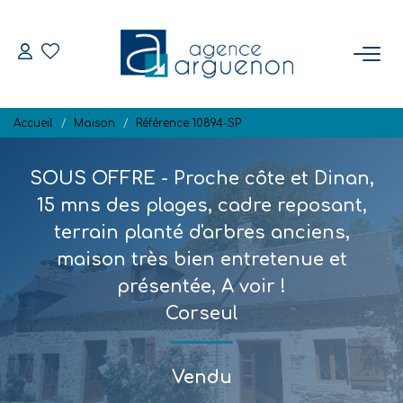
ACHETER
Accueil
Maison
Référence 10894-SP
Nos Biens Disponibles
SOUS OFFRE - Proche côte et Dinan,
VENDRE
15 mns des plages, cadre reposant,
terrain planté d'arbres anciens,
Estimation
maison très bien entretenue et
Biens Vendus
présentée, A voir !
Corseul
NOTRE RÉGION
Vendu
L'AGENCE