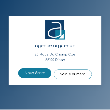
agence arguenon
20 Place Du Champ Clos
22100
Dinan
Nous écrire
Voir le numéro