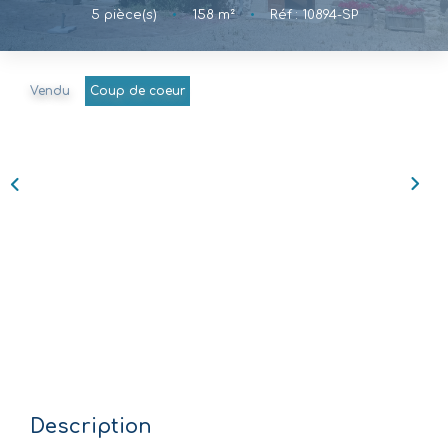
5
pièce(s)
•
158
m²
•
Réf : 10894-SP
Nos Agences
Équipe
Vendu
Coup de coeur
Nous Rejoindre
Livre D'or
CONTACT
EN
Description