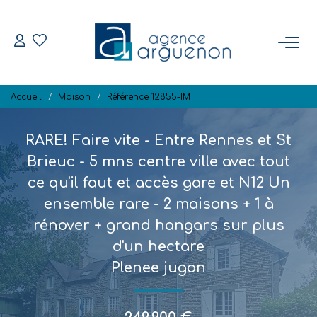
ACHETER
Accueil
Maison
Référence 12855-IM
Nos Biens Disponibles
RARE! Faire vite - Entre Rennes et St
VENDRE
Brieuc - 5 mns centre ville avec tout
ce qu'il faut et accès gare et N12 Un
Estimation
ensemble rare - 2 maisons + 1 à
Biens Vendus
rénover + grand hangars sur plus
d'un hectare
NOTRE RÉGION
Plenee jugon
L'AGENCE