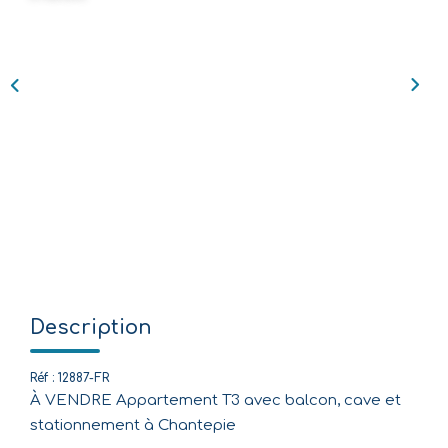
Nos Agences
Équipe
Nous Rejoindre
Livre D'or
CONTACT
EN
Description
Réf : 12887-FR
À VENDRE Appartement T3 avec balcon, cave et
stationnement à Chantepie