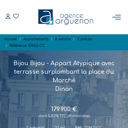
ACHETER
Accueil
Appartements
A vendre
2 pièces
Nos Biens Disponibles
Référence 12862-CC
Bijou Bijou - Appart Atypique avec
VENDRE
terrasse surplombant la place du
Estimation
Marché
Biens Vendus
Dinan
NOTRE RÉGION
179 900 €
dont 5,82% TTC d'honoraires
L'AGENCE
2
pièce(s)
•
33
m²
•
Réf : 12862-CC