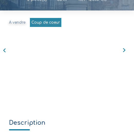
Nos Agences
Équipe
A vendre
Coup de coeur
Nous Rejoindre
Livre D'or
CONTACT
EN
Description