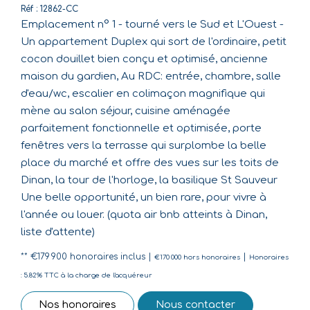
Réf : 12862-CC
Emplacement n° 1 - tourné vers le Sud et L'Ouest -
Un appartement Duplex qui sort de l'ordinaire, petit
cocon douillet bien conçu et optimisé, ancienne
maison du gardien, Au RDC: entrée, chambre, salle
d'eau/wc, escalier en colimaçon magnifique qui
mène au salon séjour, cuisine aménagée
parfaitement fonctionnelle et optimisée, porte
fenêtres vers la terrasse qui surplombe la belle
place du marché et offre des vues sur les toits de
Dinan, la tour de l'horloge, la basilique St Sauveur
Une belle opportunité, un bien rare, pour vivre à
l'année ou louer. (quota air bnb atteints à Dinan,
liste d'attente)
** €179 900
honoraires inclus
|
|
€170 000
hors honoraires
Honoraires
: 5.82% TTC à la charge de l'acquéreur
Nos honoraires
Nous contacter