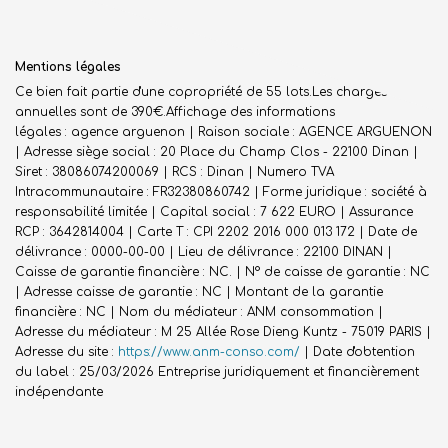
Mentions légales
Ce bien fait partie d'une copropriété de 55 lots.Les charges
annuelles sont de 390€.
Affichage des informations
légales : agence arguenon | Raison sociale : AGENCE ARGUENON
| Adresse siège social : 20 Place du Champ Clos - 22100 Dinan |
Siret : 38086074200069 | RCS : Dinan | Numero TVA
Intracommunautaire : FR32380860742 | Forme juridique : société à
responsabilité limitée | Capital social : 7 622 EURO | Assurance
RCP : 3642814004 |
Carte T : CPI 2202 2016 000 013 172 | Date de
délivrance : 0000-00-00 | Lieu de délivrance : 22100 DINAN |
Caisse de garantie financière : NC. | N° de caisse de garantie : NC
| Adresse caisse de garantie : NC | Montant de la garantie
financière : NC | Nom du médiateur : ANM consommation |
Adresse du médiateur : M 25 Allée Rose Dieng Kuntz - 75019 PARIS |
Adresse du site :
https://www.anm-conso.com/
| Date d'obtention
du label : 25/03/2026
Entreprise juridiquement et financièrement
indépendante