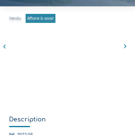
Nos Agences
Vendu
Affaire à saisir
Équipe
Nous Rejoindre
Livre D'or
CONTACT
EN
Description
Réf : 11023-SP