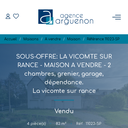
ACHETER
Accueil
Maisons
A vendre
Maison
Référence 11023-SP
Nos Biens Disponibles
SOUS-OFFRE: LA VICOMTE SUR
VENDRE
RANCE - MAISON A VENDRE - 2
chambres, grenier, garage,
Estimation
dépendance.
Biens Vendus
La vicomte sur rance
NOTRE RÉGION
Vendu
L'AGENCE
4
pièce(s)
•
83
m²
•
Réf : 11023-SP