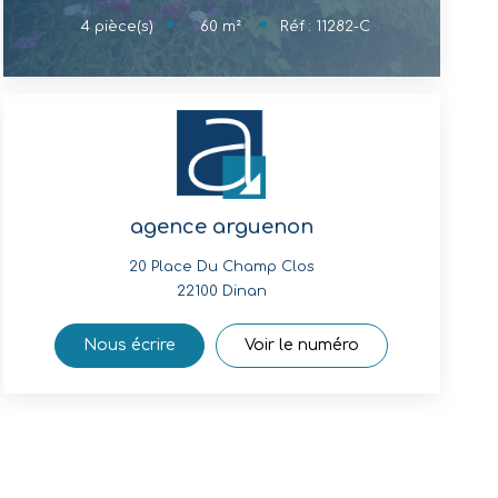
60
m²
4
pièce(s)
Réf :
11282-C
agence arguenon
20 Place Du Champ Clos
22100
Dinan
Nous écrire
Voir le numéro