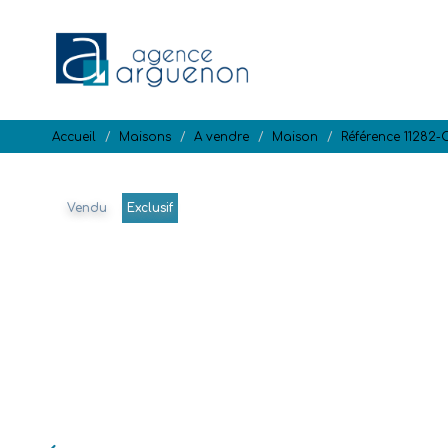
Accueil
Maisons
A vendre
Maison
Référence 11282-
Vendu
Exclusif