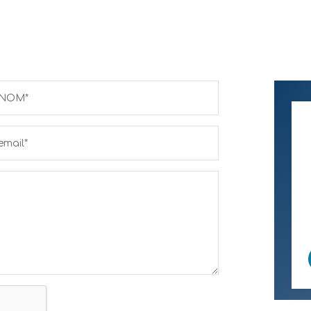
NOM*
email*