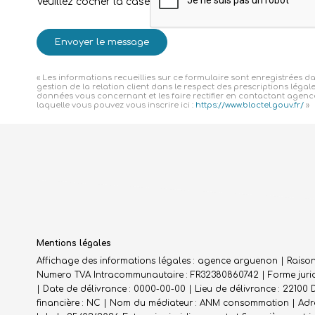
Veuillez cocher la case
Envoyer le message
« Les informations recueillies sur ce formulaire sont enregistrées
gestion de la relation client dans le respect des prescriptions légal
données vous concernant et les faire rectifier en contactant agen
laquelle vous pouvez vous inscrire ici :
https://www.bloctel.gouv.fr/
»
Mentions légales
Affichage des informations légales : agence arguenon | Raiso
Numero TVA Intracommunautaire : FR32380860742 | Forme juridiq
| Date de délivrance : 0000-00-00 | Lieu de délivrance : 22100 
financière : NC | Nom du médiateur : ANM consommation | Adres