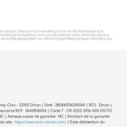
e contact. Elles sont conservées pour la durée nécessaire à la
ormatique et libertés », vous pouvez exercer votre droit d'accès aux
 la liste d'opposition au démarchage téléphonique « Bloctel », sur
p Clos - 22100 Dinan | Siret : 38086074200069 | RCS : Dinan |
Assurance RCP : 3642814004 |
Carte T : CPI 2202 2016 000 013 172
 NC | Adresse caisse de garantie : NC | Montant de la garantie
u site :
https://www.anm-conso.com/
| Date d'obtention du