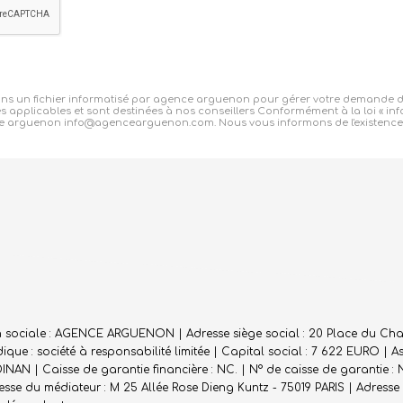
 dans un fichier informatisé par agence arguenon pour gérer votre demande d
es applicables et sont destinées à nos conseillers Conformément à la loi « inf
ce arguenon info@agencearguenon.com. Nous vous informons de l'existence de
n sociale : AGENCE ARGUENON | Adresse siège social : 20 Place du Cham
ue : société à responsabilité limitée | Capital social : 7 622 EURO | 
DINAN | Caisse de garantie financière : NC. | N° de caisse de garantie :
se du médiateur : M 25 Allée Rose Dieng Kuntz - 75019 PARIS | Adresse d