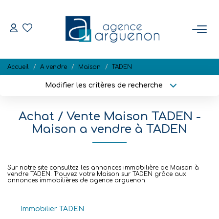
ACHETER
Accueil
A vendre
Maison
TADEN
Nos Biens Disponibles
Modifier les critères de recherche
Localisation
Type de bien
Localisation
Sélectionnez...
VENDRE
Achat / Vente Maison TADEN -
Surface min
Budget max
Maison a vendre à TADEN
Estimation
Biens Vendus
Plus de critères
Créer une alerte
Sur notre site consultez les annonces immobilière de Maison à
vendre TADEN. Trouvez votre Maison sur TADEN grâce aux
annonces immobilières de agence arguenon.
NOTRE RÉGION
Immobilier TADEN
L'AGENCE