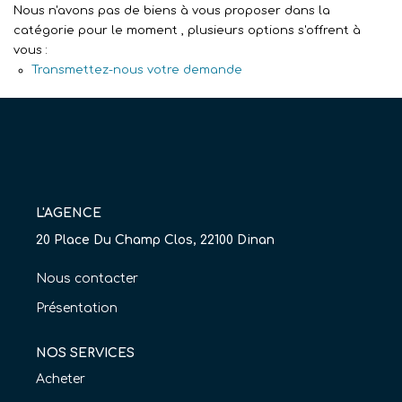
Nous n'avons pas de biens à vous proposer dans la
Nos Agences
catégorie pour le moment , plusieurs options s'offrent à
vous :
Équipe
Transmettez-nous votre demande
Nous Rejoindre
Livre D'or
CONTACT
L'AGENCE
EN
20 Place Du Champ Clos, 22100 Dinan
Nous contacter
Présentation
NOS SERVICES
Acheter