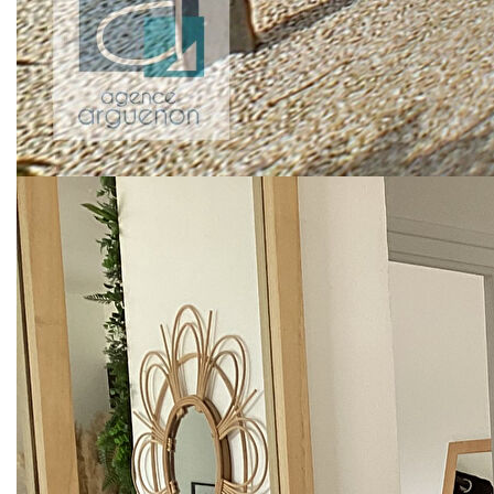
bains et wc .
Proposé par l'AGENCE ARGUENON, agence immobilière
à DINAN, LAMBALLE, PLANCOET, CAULNES et
COMBOURG
Pour ACHETER ou VENDRE un appartement ou une
maison, l'AGENCE ARGUENON dans les CÔTES
d'ARMOR en BRETAGNE est spécialisée dans la vente de
biens dans le secteur de DINAN et LAMBALLE,
PLANCOET, SAINT MEEN LE GRAND, COMBOURG,
DOL DE BRETAGNE, EVRAN, PLELAN LE PETIT,
JUGON LES LACS, MONCONTOUR, MERDRIGNAC,
PLOUER SUR RANCE, PLEUDIHEN SUR RANCE.
Maisons de charme et caractère dans l'ancien ou
contemporain. Accès rapides SAINT-MALO et RENNES.
Clientèle internationale.