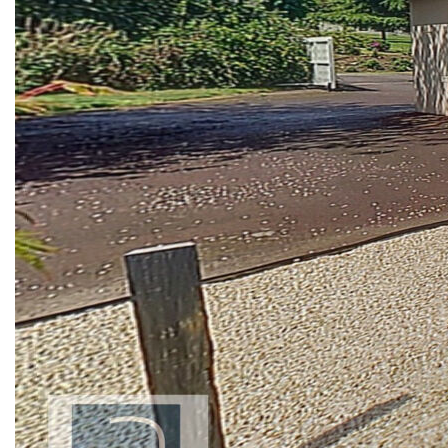
services et son marché hebdomadaire, à 12 km de
Moncontour et à 20 km de Loudéac cette propriété élégante
et spacieuse Un gros coup de coeur pour cette maison
décorée avec beaucoup de soin par ses propriétaires
actuels, les matériaux ont été sélectionnés avec rigueur
pour leur qualité et pour l'optimisation énergétique. ce qui
est incroyablement agréable, elle est vaste, claire et
élégante. Très bien entretenue, elle est prête à vous
accueillir , pour profiter de la vie tout de suite sans se
soucier des travaux ou des factures énergétiques. Garage ,
grenier et sous sol . Côté jardin: cour enrobé et une allée et
cour gravillonnée, même souci du détail, de l'entretien,
terrain entièrement clos, belle terrasse dallée .
Cette maison est composée au rdc d'une entrée avec
placard , arrière cuisine avec un accès au garage , cuisine
aménagée et équipée, salon séjour , une suite parentale
avec salle d'eau et baignoire à l'étage : une grande
mezzanine avec un balcon , 2 belles chambres , salle de