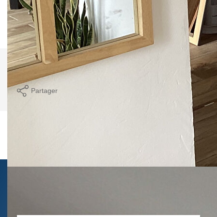
Montant estimé des dépenses annuelles d'énergie pour un
usage standard entre 2050€ et 2820€. Pour la date de
référence 01/01/2021.
Comparer ce
Imprimer
bien
Partager
Ce bien est soumis à un diagnostic ERP (État
des Risques et Pollutions). Pour en savoir plus,
rendez-vous sur
https://www.georisques.gouv.fr/