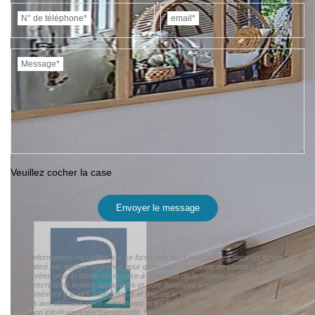
N° de téléphone*
email*
Message*
Veuillez cocher la case
Envoyer le message
« Les informations recueillies sur ce formulaire sont enregistrées dans un fichier
informatisé par agence arguenon pour gérer votre demande de contact. Elles sont
conservées pour la durée nécessaire à la gestion de la relation client dans le respect
des prescriptions légales applicables et sont destinées à nos conseillers
Conformément à la loi « informatique et libertés », vous pouvez exercer votre droit
d'accès aux données vous concernant et les faire rectifier en contactant agence
arguenon info@agencearguenon.com. Nous vous informons de l'existence de la liste