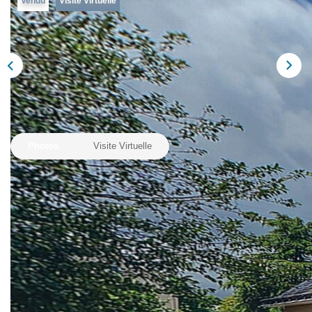
Vendu
Visite Virtuelle
Nos Agences
Équipe
Nous Rejoindre
Livre D'or
CONTACT
Photos
Visite Virtuelle
EN
Description
Réf : 11933-ASM-FR
Située à la sortie d'un bourg entouré d'une belle campagne
vallonnée à seulement 5 km d'un charmant village et ses