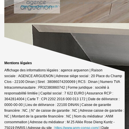
d'opposition au démarchage téléphonique « Bloctel », sur laquelle vous pouvez vous
inscrire ici :
https://www.bloctel.gouv.fr/
»
Mentions légales
Affichage des informations légales : agence arguenon | Raison
sociale : AGENCE ARGUENON | Adresse siège social : 20 Place du Champ
Clos - 22100 Dinan | Siret : 38086074200069 | RCS : Dinan | Numero TVA
Intracommunautaire : FR32380860742 | Forme juridique : société à
responsabilité limitée | Capital social : 7 622 EURO | Assurance RCP :
3642814004 |
Carte T : CPI 2202 2016 000 013 172 | Date de délivrance :
0000-00-00 | Lieu de délivrance : 22100 DINAN | Caisse de garantie
financière : NC. | N° de caisse de garantie : NC | Adresse caisse de garantie :
NC | Montant de la garantie financière : NC | Nom du médiateur : ANM
consommation | Adresse du médiateur : M 25 Allée Rose Dieng Kuntz -
75019 PARIS | Adresse du site :
https://www.anm-conso.com/
| Date