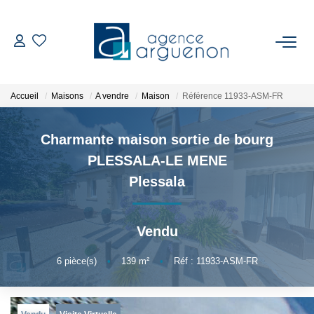
ACHETER
Accueil
Maisons
A vendre
Maison
Référence 11933-ASM-FR
Nos Biens Disponibles
Charmante maison sortie de bourg
VENDRE
PLESSALA-LE MENE
Estimation
Plessala
Biens Vendus
Vendu
NOTRE RÉGION
6
pièce(s)
•
139
m²
•
Réf : 11933-ASM-FR
L'AGENCE