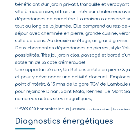
bénéficiant d'un jardin privatif, tranquille et verdoya
ville à moderniser, offrant un intérieur chaleureux av
dépendances de caractère. La maison a conservé so
tout au long de la journée. Elle comprend au rez-de-
séjour avec cheminée en pierre, grande cuisine, véra
salle de bains. Au deuxième étage, un grand grenier.
Deux charmantes dépendances en pierres, style 'folie'
possibilités. Très joli jardin clos, paysagé et bordé d
sable fin de la côte d'émeraude!
Une opportunité rare, Un Bel ensemble en pierre & jard
et pour y développer une activité d'accueil. Empla
point d'intérêt, à 15 mns de la gare TGV de Lamballe (2
pour rejoindre Dinan, Saint Malo, Rennes, Le Mont Sa
nombreux autres sites magnifiques,
** €309 000
honoraires inclus
|
|
€295 000
hors honoraires
Honoraires 
Diagnostics énergétiques