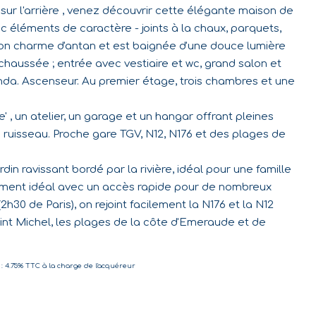
nt sur l'arrière , venez découvrir cette élégante maison de
ec éléments de caractère - joints à la chaux, parquets,
n charme d'antan et est baignée d'une douce lumière
chaussée ; entrée avec vestiaire et wc, grand salon et
nda. Ascenseur. Au premier étage, trois chambres et une
 , un atelier, un garage et un hangar offrant pleines
'un ruisseau. Proche gare TGV, N12, N176 et des plages de
in ravissant bordé par la rivière, idéal pour une famille
cement idéal avec un accès rapide pour de nombreux
h30 de Paris), on rejoint facilement la N176 et la N12
int Michel, les plages de la côte d'Emeraude et de
: 4.75% TTC à la charge de l'acquéreur