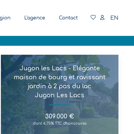
EN
gion
L'agence
Contact
Jugon les Lacs - Elégante
maison de bourg et ravissant
jardin à 2 pas du lac
Jugon Les Lacs
309 000 €
dont 4,75% TTC d'honoraires