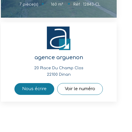
160
m²
7
pièce(s)
Réf :
12843-CL
agence arguenon
20 Place Du Champ Clos
22100
Dinan
Nous écrire
Voir le numéro