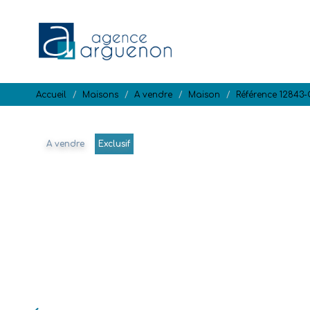
Accueil
Maisons
A vendre
Maison
Référence 12843-
A vendre
Exclusif