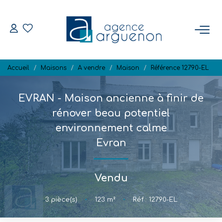
ACHETER
Accueil
Maisons
A vendre
Maison
Référence 12790-EL
Nos Biens Disponibles
EVRAN - Maison ancienne à finir de
VENDRE
rénover beau potentiel
environnement calme
Estimation
Evran
Biens Vendus
Vendu
NOTRE RÉGION
3
pièce(s)
•
123
m²
•
Réf : 12790-EL
L'AGENCE