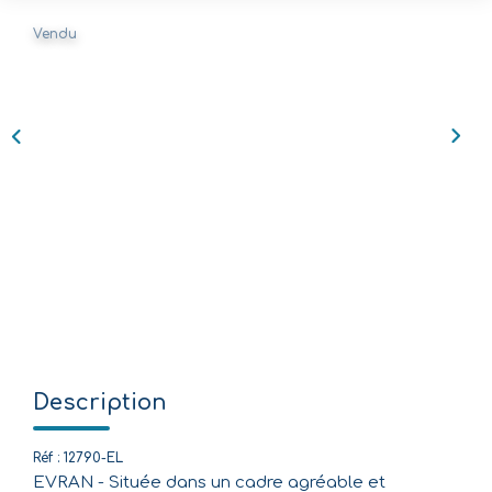
Vendu
Nos Agences
Équipe
Nous Rejoindre
Livre D'or
CONTACT
EN
Description
Réf : 12790-EL
EVRAN - Située dans un cadre agréable et