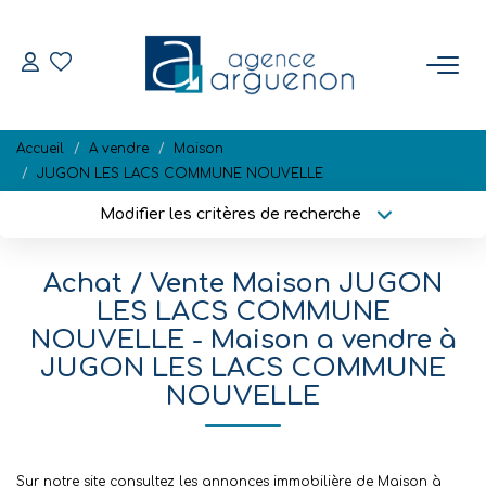
ACHETER
Accueil
A vendre
Maison
Nos Biens Disponibles
JUGON LES LACS COMMUNE NOUVELLE
Modifier les critères de recherche
Localisation
Type de bien
VENDRE
Localisation
Sélectionnez...
Achat / Vente Maison JUGON
Estimation
Surface min
Budget max
LES LACS COMMUNE
Biens Vendus
NOUVELLE - Maison a vendre à
Plus de critères
Créer une alerte
JUGON LES LACS COMMUNE
NOUVELLE
NOTRE RÉGION
L'AGENCE
Sur notre site consultez les annonces immobilière de Maison à