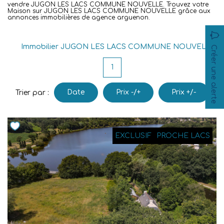
vendre JUGON LES LACS COMMUNE NOUVELLE. Trouvez votre
Maison sur JUGON LES LACS COMMUNE NOUVELLE grâce aux
Nos Agences
annonces immobilières de agence arguenon.
Équipe
Immobilier JUGON LES LACS COMMUNE NOUVELLE
Créer une alerte
Nous Rejoindre
Livre D'or
1
Date
Prix -/+
Prix +/-
Trier par :
CONTACT
EN
EXCLUSIF
PROCHE LACS