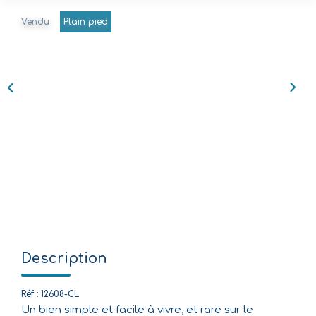
Vendu
Plain pied
Nos Agences
Équipe
Nous Rejoindre
Livre D'or
CONTACT
EN
Description
Réf : 12608-CL
Un bien simple et facile à vivre, et rare sur le