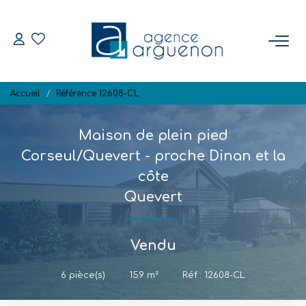
ACHETER
Accueil
Référence 12608-CL
Nos Biens Disponibles
Maison de plein pied
VENDRE
Corseul/Quevert - proche Dinan et la
côte
Estimation
Quevert
Biens Vendus
Vendu
NOTRE RÉGION
6
pièce(s)
•
159
m²
•
Réf : 12608-CL
L'AGENCE