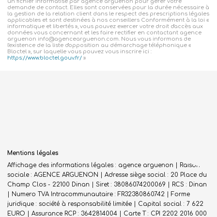
un fichier informatisé par agence arguenon pour gérer votre
demande de contact. Elles sont conservées pour la durée nécessaire à
la gestion de la relation client dans le respect des prescriptions légales
applicables et sont destinées à nos conseillers Conformément à la loi «
informatique et libertés », vous pouvez exercer votre droit d'accès aux
données vous concernant et les faire rectifier en contactant agence
arguenon info@agencearguenon.com. Nous vous informons de
l'existence de la liste d'opposition au démarchage téléphonique «
Bloctel », sur laquelle vous pouvez vous inscrire ici :
https://www.bloctel.gouv.fr/
»
Mentions légales
Affichage des informations légales : agence arguenon | Raison
sociale : AGENCE ARGUENON | Adresse siège social : 20 Place du
Champ Clos - 22100 Dinan | Siret : 38086074200069 | RCS : Dinan
| Numero TVA Intracommunautaire : FR32380860742 | Forme
juridique : société à responsabilité limitée | Capital social : 7 622
EURO | Assurance RCP : 3642814004 |
Carte T : CPI 2202 2016 000