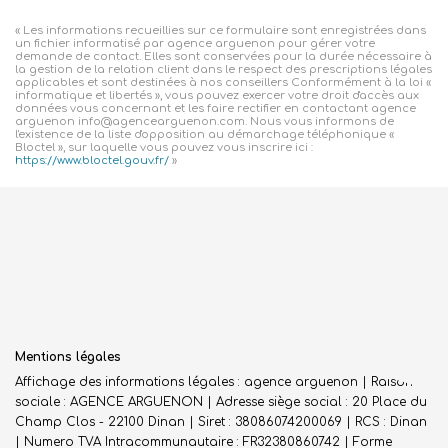
« Les informations recueillies sur ce formulaire sont enregistrées dans
un fichier informatisé par agence arguenon pour gérer votre
demande de contact. Elles sont conservées pour la durée nécessaire à
la gestion de la relation client dans le respect des prescriptions légales
applicables et sont destinées à nos conseillers Conformément à la loi «
informatique et libertés », vous pouvez exercer votre droit d'accès aux
données vous concernant et les faire rectifier en contactant agence
arguenon info@agencearguenon.com. Nous vous informons de
l'existence de la liste d'opposition au démarchage téléphonique «
Bloctel », sur laquelle vous pouvez vous inscrire ici :
https://www.bloctel.gouv.fr/
»
Mentions légales
Affichage des informations légales : agence arguenon | Raison
sociale : AGENCE ARGUENON | Adresse siège social : 20 Place du
Champ Clos - 22100 Dinan | Siret : 38086074200069 | RCS : Dinan
| Numero TVA Intracommunautaire : FR32380860742 | Forme