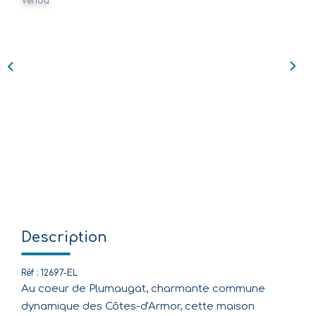
Vendu
Nos Agences
Équipe
Nous Rejoindre
Livre D'or
CONTACT
EN
Description
Réf : 12697-EL
Au coeur de Plumaugat, charmante commune
dynamique des Côtes-d'Armor, cette maison