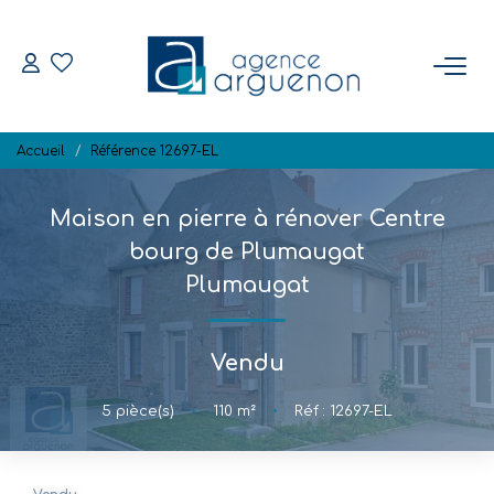
ACHETER
Accueil
Référence 12697-EL
Nos Biens Disponibles
Maison en pierre à rénover Centre
VENDRE
bourg de Plumaugat
Plumaugat
Estimation
Biens Vendus
Vendu
NOTRE RÉGION
5
pièce(s)
•
110
m²
•
Réf : 12697-EL
L'AGENCE