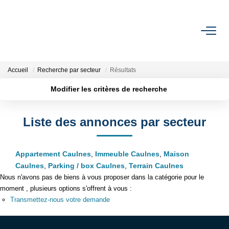
ACHETER
Accueil
Recherche par secteur
Résultats
Nos Biens Disponibles
Modifier les critères de recherche
Localisation
Type de bien
VENDRE
Liste des annonces par secteur
Estimation
Surface min
Budget max
Biens Vendus
Appartement Caulnes
,
Immeuble Caulnes
,
Maison
Plus de critères
Créer une alerte
Caulnes
,
Parking / box Caulnes
,
Terrain Caulnes
Nous n'avons pas de biens à vous proposer dans la catégorie pour le
NOTRE RÉGION
moment , plusieurs options s'offrent à vous :
Transmettez-nous votre demande
L'AGENCE