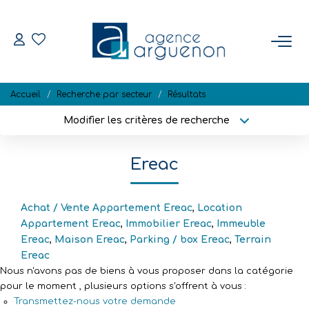
ACHETER
Accueil
Recherche par secteur
Résultats
Nos Biens Disponibles
Modifier les critères de recherche
Localisation
Type de bien
Localisation
Sélectionnez...
VENDRE
Ereac
Surface min
Budget max
Estimation
Biens Vendus
Achat / Vente Appartement Ereac
,
Location
Plus de critères
Créer une alerte
Appartement Ereac
,
Immobilier Ereac
,
Immeuble
Ereac
,
Maison Ereac
,
Parking / box Ereac
,
Terrain
Ereac
NOTRE RÉGION
Nous n'avons pas de biens à vous proposer dans la catégorie
pour le moment , plusieurs options s'offrent à vous :
L'AGENCE
Transmettez-nous votre demande