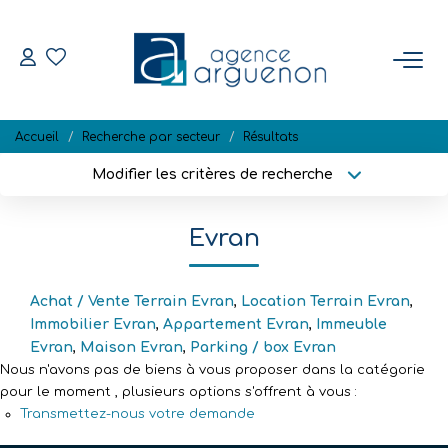
ACHETER
Accueil
Recherche par secteur
Résultats
Nos Biens Disponibles
Modifier les critères de recherche
Localisation
Type de bien
Localisation
Sélectionnez...
VENDRE
Evran
Surface min
Budget max
Estimation
Biens Vendus
Achat / Vente Terrain Evran
,
Location Terrain Evran
,
Plus de critères
Créer une alerte
Immobilier Evran
,
Appartement Evran
,
Immeuble
Evran
,
Maison Evran
,
Parking / box Evran
Nous n'avons pas de biens à vous proposer dans la catégorie
NOTRE RÉGION
pour le moment , plusieurs options s'offrent à vous :
Transmettez-nous votre demande
L'AGENCE