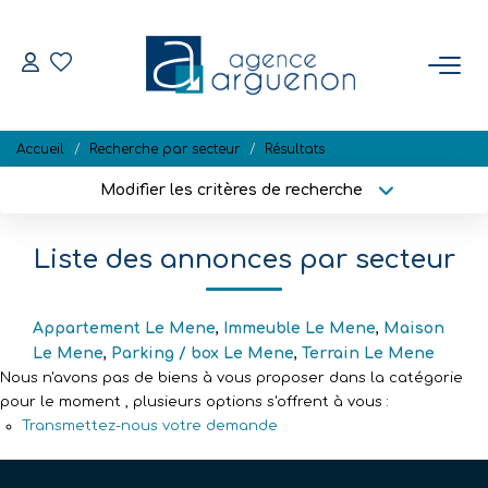
ACHETER
Accueil
Recherche par secteur
Résultats
Nos Biens Disponibles
Modifier les critères de recherche
Localisation
Type de bien
Localisation
Sélectionnez...
VENDRE
Liste des annonces par secteur
Surface min
Budget max
Estimation
Biens Vendus
Appartement Le Mene
,
Immeuble Le Mene
,
Maison
Plus de critères
Créer une alerte
Le Mene
,
Parking / box Le Mene
,
Terrain Le Mene
Nous n'avons pas de biens à vous proposer dans la catégorie
pour le moment , plusieurs options s'offrent à vous :
NOTRE RÉGION
Transmettez-nous votre demande
L'AGENCE