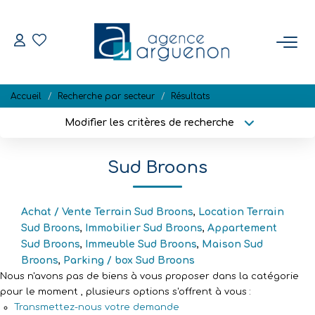
ACHETER
Accueil
Recherche par secteur
Résultats
Nos Biens Disponibles
Modifier les critères de recherche
Localisation
Type de bien
Localisation
Sélectionnez...
VENDRE
Sud Broons
Surface min
Budget max
Estimation
Biens Vendus
Achat / Vente Terrain Sud Broons
,
Location Terrain
Plus de critères
Créer une alerte
Sud Broons
,
Immobilier Sud Broons
,
Appartement
Sud Broons
,
Immeuble Sud Broons
,
Maison Sud
Broons
,
Parking / box Sud Broons
NOTRE RÉGION
Nous n'avons pas de biens à vous proposer dans la catégorie
pour le moment , plusieurs options s'offrent à vous :
L'AGENCE
Transmettez-nous votre demande