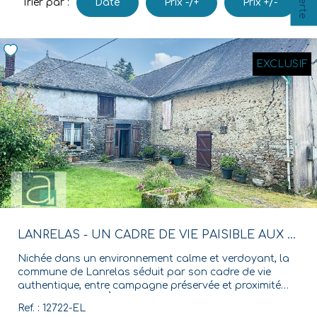
Date
Prix -/+
Prix +/-
Trier par :
Nos Agences
Équipe
EXCLUSIF
Nous Rejoindre
Livre D'or
CONTACT
EN
LANRELAS - UN CADRE DE VIE PAISIBLE AUX PORTES DE MERDRIGNAC
Nichée dans un environnement calme et verdoyant, la
commune de Lanrelas séduit par son cadre de vie
authentique, entre campagne préservée et proximité
des commodités. À seulement quelques minutes de
Ref. : 12722-EL
Merdrignac, elle bénéficie de l'attractivité de cette