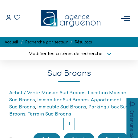
ACHETER
Accueil
Recherche par secteur
Résultats
Nos Biens Disponibles
Modifier les critères de recherche
Localisation
Type de bien
Localisation
Sélectionnez...
VENDRE
Sud Broons
Surface min
Budget max
Estimation
Biens Vendus
Achat / Vente Maison Sud Broons
,
Location Maison
Plus de critères
Créer une alerte
Sud Broons
,
Immobilier Sud Broons
,
Appartement
Sud Broons
,
Immeuble Sud Broons
,
Parking / box Sud
Créer une alerte
Broons
,
Terrain Sud Broons
NOTRE RÉGION
1
L'AGENCE