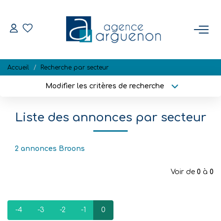
ACHETER
Accueil
Recherche par secteur
Nos Biens Disponibles
Modifier les critères de recherche
Localisation
Type de bien
Localisation
Sélectionnez...
VENDRE
Liste des annonces par secteur
Surface min
Budget max
Estimation
Biens Vendus
2 annonces Broons
Plus de critères
Créer une alerte
Voir de
0
à
0
NOTRE RÉGION
-4
-3
-2
-1
0
L'AGENCE