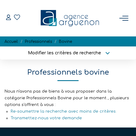
ACHETER
Accueil
Professionnels
Bovine
Nos Biens Disponibles
Modifier les critères de recherche
Localisation
Type de bien
Localisation
Sélectionnez...
VENDRE
Professionnels bovine
Surface min
Budget max
Estimation
Biens Vendus
Nous n'avons pas de biens à vous proposer dans la
Plus de critères
Créer une alerte
catégorie Professionnels Bovine pour le moment , plusieurs
options s'offrent à vous :
Re-soumettre la recherche avec moins de critères.
NOTRE RÉGION
Transmettez-nous votre demande
L'AGENCE