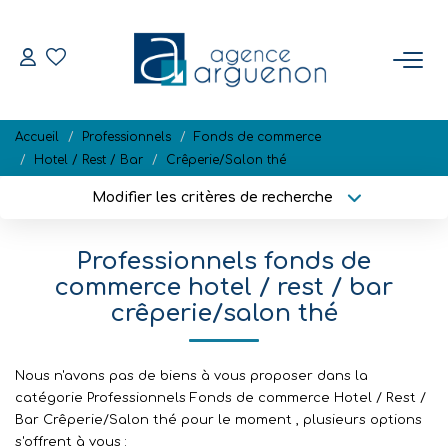
ACHETER
Accueil
Professionnels
Fonds de commerce
Nos Biens Disponibles
Hotel / Rest / Bar
Crêperie/Salon thé
Modifier les critères de recherche
Localisation
Type de bien
VENDRE
Localisation
Sélectionnez...
Professionnels fonds de
Estimation
Surface min
Budget max
commerce hotel / rest / bar
Biens Vendus
crêperie/salon thé
Plus de critères
Créer une alerte
NOTRE RÉGION
Nous n'avons pas de biens à vous proposer dans la
catégorie Professionnels Fonds de commerce Hotel / Rest /
Bar Crêperie/Salon thé pour le moment , plusieurs options
L'AGENCE
s'offrent à vous :