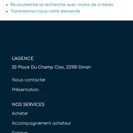
Re-soumettre la recherche avec moins de critères.
Nos Agences
Transmettez-nous votre demande
Équipe
Nous Rejoindre
Livre D'or
L'AGENCE
CONTACT
20 Place Du Champ Clos, 22100 Dinan
EN
Nous contacter
Présentation
NOS SERVICES
Acheter
Accompagnement acheteur