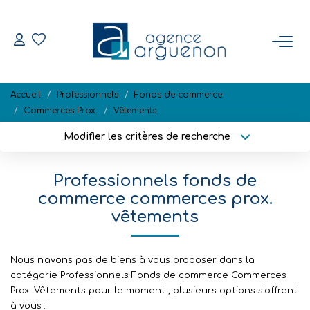
ACHETER
Accueil
Professionnels
Fonds de commerce
Nos Biens Disponibles
Commerces Prox.
Vêtements
Modifier les critères de recherche
Localisation
Type de bien
VENDRE
Localisation
Sélectionnez...
Professionnels fonds de
Estimation
Surface min
Budget max
commerce commerces prox.
Biens Vendus
vêtements
Plus de critères
Créer une alerte
NOTRE RÉGION
Nous n'avons pas de biens à vous proposer dans la
catégorie Professionnels Fonds de commerce Commerces
Prox. Vêtements pour le moment , plusieurs options s'offrent
L'AGENCE
à vous :