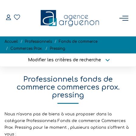
ACHETER
Accueil
Professionnels
Fonds de commerce
Nos Biens Disponibles
Commerces Prox.
Pressing
Modifier les critères de recherche
Localisation
Type de bien
VENDRE
Localisation
Sélectionnez...
Professionnels fonds de
Estimation
Surface min
Budget max
commerce commerces prox.
Biens Vendus
pressing
Plus de critères
Créer une alerte
NOTRE RÉGION
Nous n'avons pas de biens à vous proposer dans la
catégorie Professionnels Fonds de commerce Commerces
Prox. Pressing pour le moment , plusieurs options s'offrent à
L'AGENCE
vous :