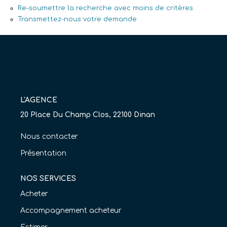
Re-soumettre la recherche avec moins de critères.
Nos Agences
Transmettez-nous votre demande
Équipe
Nous Rejoindre
Livre D'or
L'AGENCE
CONTACT
20 Place Du Champ Clos, 22100 Dinan
EN
Nous contacter
Présentation
NOS SERVICES
Acheter
Accompagnement acheteur