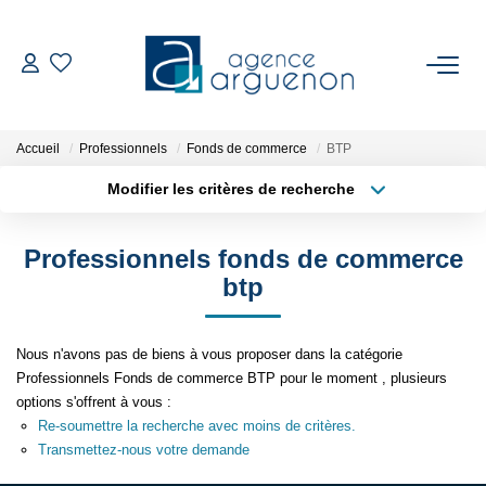
ACHETER
Accueil
Professionnels
Fonds de commerce
BTP
Nos Biens Disponibles
Modifier les critères de recherche
Localisation
Type de bien
VENDRE
Surface min
Budget max
Professionnels fonds de commerce
Estimation
btp
Plus de critères
Créer une alerte
Biens Vendus
Nous n'avons pas de biens à vous proposer dans la catégorie
Professionnels Fonds de commerce BTP pour le moment , plusieurs
NOTRE RÉGION
options s'offrent à vous :
Re-soumettre la recherche avec moins de critères.
Transmettez-nous votre demande
L'AGENCE