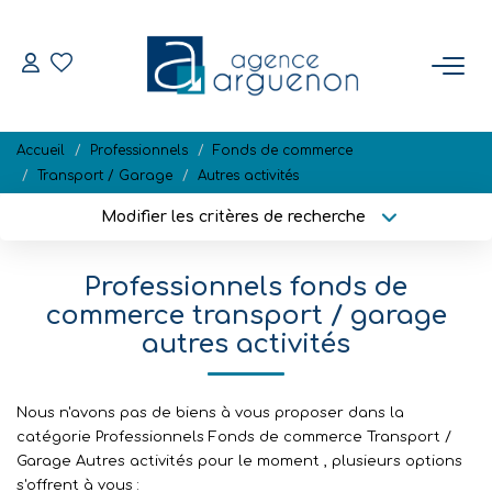
ACHETER
Accueil
Professionnels
Fonds de commerce
Nos Biens Disponibles
Transport / Garage
Autres activités
Modifier les critères de recherche
Localisation
Type de bien
VENDRE
Localisation
Sélectionnez...
Professionnels fonds de
Estimation
Surface min
Budget max
commerce transport / garage
Biens Vendus
autres activités
Plus de critères
Créer une alerte
NOTRE RÉGION
Nous n'avons pas de biens à vous proposer dans la
catégorie Professionnels Fonds de commerce Transport /
Garage Autres activités pour le moment , plusieurs options
L'AGENCE
s'offrent à vous :