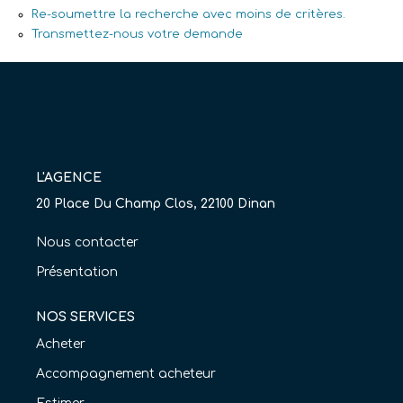
Re-soumettre la recherche avec moins de critères.
Nos Agences
Transmettez-nous votre demande
Équipe
Nous Rejoindre
Livre D'or
L'AGENCE
CONTACT
20 Place Du Champ Clos, 22100 Dinan
EN
Nous contacter
Présentation
NOS SERVICES
Acheter
Accompagnement acheteur