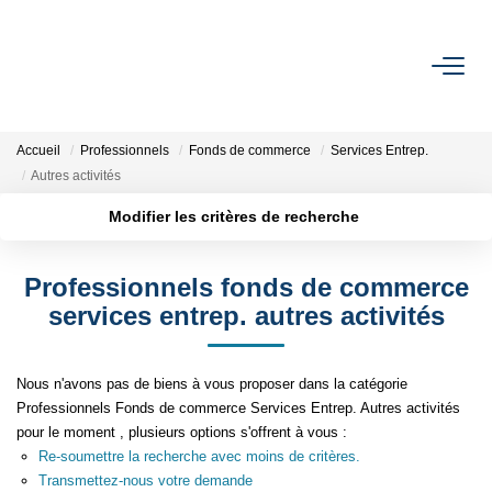
ACHETER
Accueil
Professionnels
Fonds de commerce
Services Entrep.
Nos Biens Disponibles
Autres activités
Modifier les critères de recherche
VENDRE
Localisation
Type de bien
Surface min
Budget max
Estimation
Professionnels fonds de commerce
services entrep. autres activités
Plus de critères
Créer une alerte
Biens Vendus
Nous n'avons pas de biens à vous proposer dans la catégorie
NOTRE RÉGION
Professionnels Fonds de commerce Services Entrep. Autres activités
pour le moment , plusieurs options s'offrent à vous :
Re-soumettre la recherche avec moins de critères.
L'AGENCE
Transmettez-nous votre demande