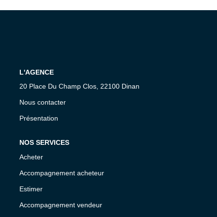
Nos Agences
Équipe
Nous Rejoindre
Livre D'or
L'AGENCE
20 Place Du Champ Clos, 22100 Dinan
CONTACT
Nous contacter
EN
Présentation
NOS SERVICES
Acheter
Accompagnement acheteur
Estimer
Accompagnement vendeur