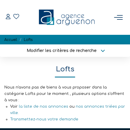
ACHETER
Accueil
Lofts
Nos Biens Disponibles
Modifier les critères de recherche
Localisation
Type de bien
Localisation
Sélectionnez...
VENDRE
Lofts
Surface min
Budget max
Estimation
Biens Vendus
Nous n'avons pas de biens à vous proposer dans la
Plus de critères
Créer une alerte
catégorie Lofts pour le moment , plusieurs options s'offrent
à vous :
Voir
la liste de nos annonces
ou
nos annonces triées par
NOTRE RÉGION
ville.
Transmettez-nous votre demande
L'AGENCE