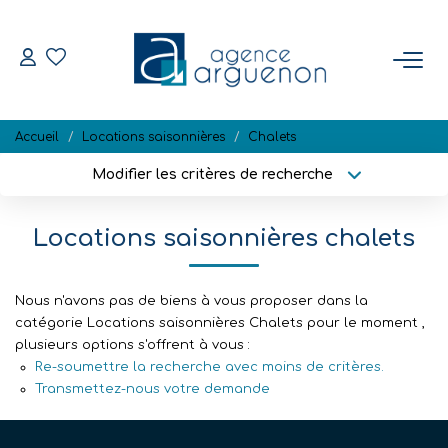
ACHETER
Accueil
Locations saisonnières
Chalets
Nos Biens Disponibles
Modifier les critères de recherche
Localisation
Type de bien
Localisation
Sélectionnez...
VENDRE
Locations saisonnières chalets
Surface min
Budget max
Estimation
Biens Vendus
Nous n'avons pas de biens à vous proposer dans la
Plus de critères
Créer une alerte
catégorie Locations saisonnières Chalets pour le moment ,
plusieurs options s'offrent à vous :
Re-soumettre la recherche avec moins de critères.
NOTRE RÉGION
Transmettez-nous votre demande
L'AGENCE