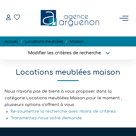
ACHETER
Accueil
Locations meublées
Maison
Nos Biens Disponibles
Modifier les critères de recherche
Localisation
Type de bien
Localisation
Sélectionnez...
VENDRE
Locations meublées maison
Surface min
Budget max
Estimation
Biens Vendus
Nous n'avons pas de biens à vous proposer dans la
Plus de critères
Créer une alerte
catégorie Locations meublées Maison pour le moment ,
plusieurs options s'offrent à vous :
Re-soumettre la recherche avec moins de critères.
NOTRE RÉGION
Transmettez-nous votre demande
L'AGENCE