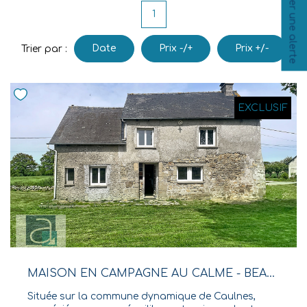
Créer une alerte
1
Nos Agences
Équipe
Date
Prix -/+
Prix +/-
Trier par :
Nous Rejoindre
Livre D'or
EXCLUSIF
CONTACT
EN
MAISON EN CAMPAGNE AU CALME - BEAU POTENTIEL À CAULNES
Située sur la commune dynamique de Caulnes,