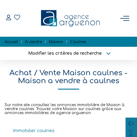
ACHETER
Accueil
A vendre
Maison
Caulnes
Nos Biens Disponibles
Modifier les critères de recherche
Localisation
Type de bien
Localisation
Sélectionnez...
VENDRE
Achat / Vente Maison caulnes -
Surface min
Budget max
Maison a vendre à caulnes
Estimation
Biens Vendus
Plus de critères
Créer une alerte
Sur notre site consultez les annonces immobilière de Maison à
vendre caulnes. Trouvez votre Maison sur caulnes grâce aux
annonces immobilières de agence arguenon.
NOTRE RÉGION
Immobilier caulnes
L'AGENCE